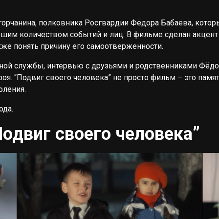
горчанина, полковника Росгвардии Фёдора Бабаева, кото
им количеством событий и лиц. В фильме сделан акцент 
акже понять причину его самоотверженности.
й службы, интервью с друзьями и родственниками Фёдор
оя. “Подвиг своего человека” не просто фильм – это памя
оления.
ода.
одвиг своего человека”