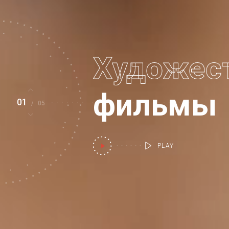
Художес
фильмы
01
/
05
PLAY